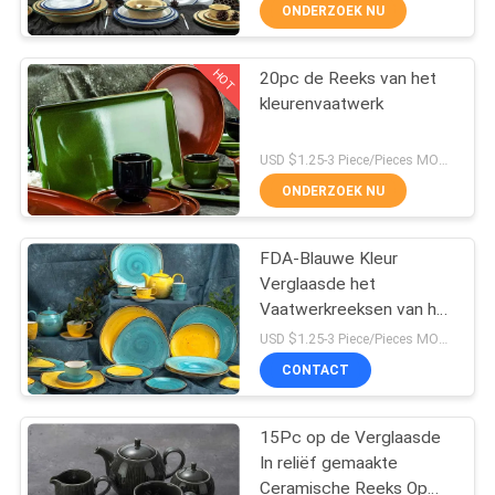
ONDERZOEK NU
HOT
20pc de Reeks van het
22
kleurenvaatwerk
De Reeks van het
USD $1.25-3 Piece/Pieces MOQ:300 Stuk/Stukken
kleurenvaatwerk
ONDERZOEK NU
FDA-Blauwe Kleur
Verglaasde het
Vaatwerkreeksen van het
17
Restaurantporselein
USD $1.25-3 Piece/Pieces MOQ:300 Stuk/Stukken
Het Vaatwerkreeks
CONTACT
van beenchina
15Pc op de Verglaasde
In reliëf gemaakte
Ceramische Reeks Op