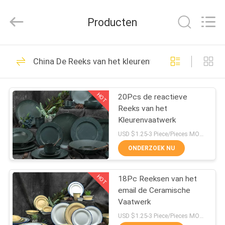
Vaatwerkreeks
Leverancier.
Copyright
Producten
©
2020
-
2022
ceramicdinnerwareset.com.
25
All
Rights
China De Reeks van het kleurenvaatwerk
Reserved.
Ceramische
Vaatwerkreeks
HOT
20Pcs de reactieve
Reeks van het
Kleurenvaatwerk
USD $1.25-3 Piece/Pieces MOQ:300 Stuk/Stukken
ONDERZOEK NU
22
De Reeks van het
HOT
18Pc Reeksen van het
email de Ceramische
melaminevaatwerk
Vaatwerk
USD $1.25-3 Piece/Pieces MOQ:300 Stuk/Stukken