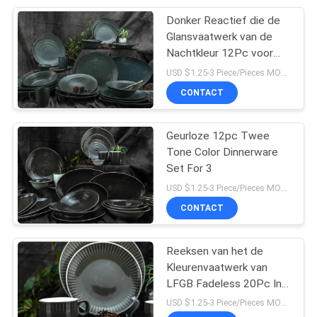
Donker Reactief die de
18
Glansvaatwerk van de
Nachtkleur 12Pc voor
Ceramische Mokkop
Hotelrestaurant wordt
USD $1.25-3 Piece/Pieces MOQ:300 Stuk/Stukken
geplaatst
CONTACT
Geurloze 12pc Twee
Tone Color Dinnerware
Set For 3
10
USD $1.25-3 Piece/Pieces MOQ:300 Stuk/Stukken
De reeks van de
CONTACT
melamineplaat
Reeksen van het de
Kleurenvaatwerk van
LFGB Fadeless 20Pc In
reliëf gemaakte
USD $1.25-3 Piece/Pieces MOQ:300 Stuk/Stukken