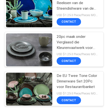
Reeksen van de
Steendishware van de
37
Vorm16pc Heldere Kleur
USD $1.25-3 Piece/Pieces MOQ:300 Stuk/Stukken
voor 4
Ceramische
CONTACT
Dinerplaat
20pc maak onder
Verglaasd die
Kleurenvaatwerk voor
Partij wordt geplaatst in
USD $1.25-3 Piece/Pieces MOQ:300 Stuk/Stukken
reliëf
CONTACT
13
Ceramische
De EU Twee Tone Color
Dinnerware Set 20Pc
Komreeks
voor Restaurantbanket
USD $1.25-3 Piece/Pieces MOQ:300 Stuk/Stukken
CONTACT