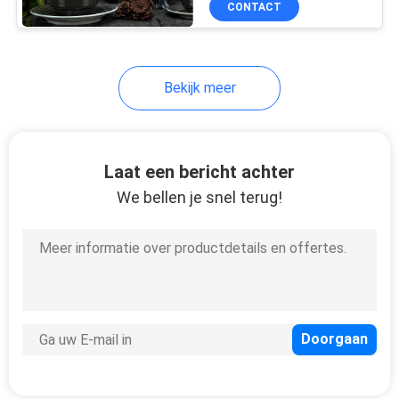
CONTACT
9
Melamine Dienende
Kom
Bekijk meer
Laat een bericht achter
We bellen je snel terug!
10
De melamine vormt
Mokken tot een kom
6