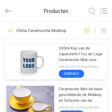
Vaatwerkreeks
Leverancier.
Copyright
Producten
©
2020
-
2022
ceramicdinnerwareset.com.
25
All
Rights
China Ceramische Mokkop
Reserved.
Ceramische
Vaatwerkreeks
330ml Kop van de
capaciteits11oz de Lege
Ceramische Mok voor
Sublimatie
USD $0.5-$1.35 Piece/Pieces MOQ:100 Stuk/Stukken
CONTACT
22
De Reeks van het
Ceramische Met de hand
geschilderde de Mokkop
melaminevaatwerk
en Schotels van de
middagthee 90cc
USD $0.85 - 2.5 Piece/set MOQ:300 Stuk/Stukken