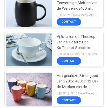
Tonvormige Mokken van
de Wervelings400ml
37
Lege Ceramische Koffie
USD $1.28 Piece/Pieces MOQ:300 Stuk/Stukken
Ceramische
CONTACT
Dinerplaat
Vijfsterren de Theekop
van de Hotel250cc
Koffie met Schotels
USD $1.8 set MOQ:300 Stuk/Stukken
CONTACT
13
Ceramische
Het geurloze Steengoed
van 320cc 400cc 12 Oz-
Komreeks
de Mokken van de
Porseleinkoffie
USD $1.2 - $1.5 Piece/Pieces MOQ:36 Stuk/Stukken
CONTACT