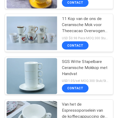
CONTACT
11 Kop van de ons de
22
Ceramische Mok voor
Theecacao Overwogen
De Reeks van het
Dranken
USD $0.98 Piece MOQ:300 Stuk/Stukken
kleurenvaatwerk
CONTACT
SGS Witte Stapelbare
Ceramische Mokkop met
Handvat
17
USD1.05/set MOQ:300 Stuk/Stukken
Het Vaatwerkreeks
CONTACT
van beenchina
Van het de
Espressoporselein van
de koffiecappuccino de