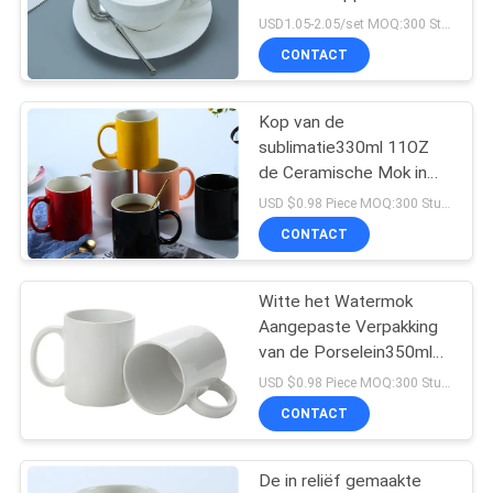
Koffiekoppen met
USD1.05-2.05/set MOQ:300 Stuk/Stukken
Schotels
CONTACT
20
Roestvrij
Kop van de
sublimatie330ml 11OZ
staalbestek
de Ceramische Mok in
Rode Gele Zwarte
USD $0.98 Piece MOQ:300 Stuk/Stukken
CONTACT
Witte het Watermok
10
Aangepaste Verpakking
Roestvrij
van de Porselein350ml
Koffie
USD $0.98 Piece MOQ:300 Stuk/Stukken
staalwerktuig
CONTACT
De in reliëf gemaakte