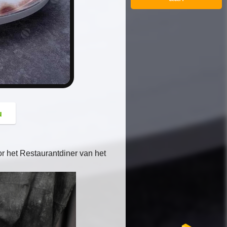
button
u
r het Restaurantdiner van het