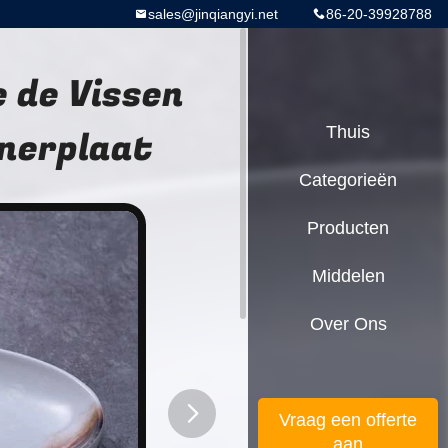
sales@jinqiangyi.net
86-20-39928788
 de Vissen
inerplaat
Thuis
Categorieën
Producten
Middelen
Over Ons
Vraag een offerte
aan